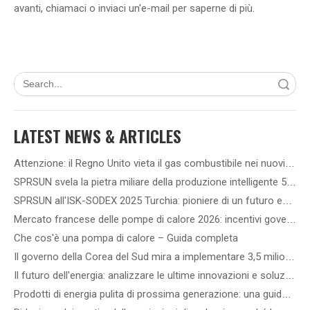
avanti, chiamaci o inviaci un'e-mail per saperne di più.
Ricerca
LATEST NEWS & ARTICLES
Attenzione: il Regno Unito vieta il gas combustibile nei nuovi edifici dal 2028
SPRSUN svela la pietra miliare della produzione intelligente 5G, inaugurando una nuova era di partnership
SPRSUN all'ISK-SODEX 2025 Turchia: pioniere di un futuro energetico verde con l'innovativa tecnologia delle pompe di calore
Mercato francese delle pompe di calore 2026: incentivi governativi, norme di installazione e opportunità commerciali
Che cos'è una pompa di calore – Guida completa
Il governo della Corea del Sud mira a implementare 3,5 milioni di pompe di calore entro il 2035: come scegliere la migliore pompa di calore in base al tipo di edificio
Il futuro dell'energia: analizzare le ultime innovazioni e soluzioni tecnologiche nel campo delle energie rinnovabili
Prodotti di energia pulita di prossima generazione: una guida ai più recenti dispositivi eolici, solari di precisione ed energie rinnovabili