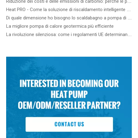
Riduzione dei costi e delle emissioni di carbonio: perché le pompe di calore commerciali R290 ATW sono il futuro degli edifici ad alta efficienza energetica
Heat PRO - Come la soluzione di riscaldamento intelligente di SPRSUN semplifica la vita
Di quale dimensione ho bisogno lo scaldabagno a pompa di calore?
La migliore pompa di calore geotermica più efficiente
La rivoluzione silenziosa: come i regolamenti UE determinano gli standard sul rumore delle pompe di calore