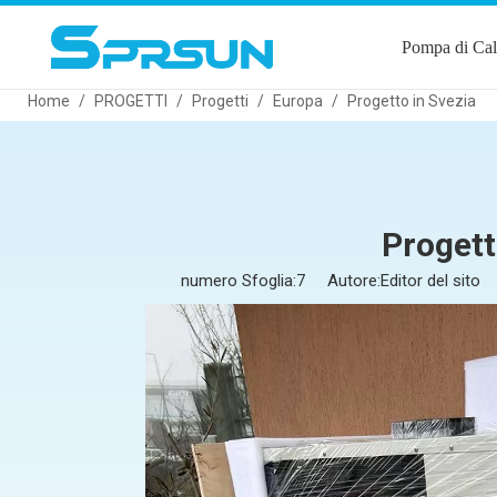
Pompa di Cal
Home
/
PROGETTI
/
Progetti
/
Europa
/
Progetto in Svezia
Progett
numero Sfoglia:
7
Autore:Editor del sito 