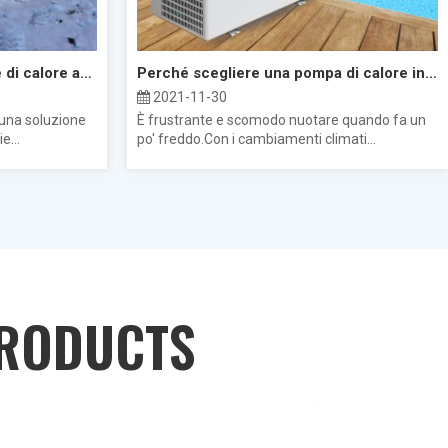
I migliori produttori di pompe di calore ad aria del 2022
Perché scegliere una pompa di calore inverter per riscaldare la tua piscina?
2021-11-30
 una soluzione
È frustrante e scomodo nuotare quando fa un
e...
po' freddo.Con i cambiamenti climati...
RODUCTS